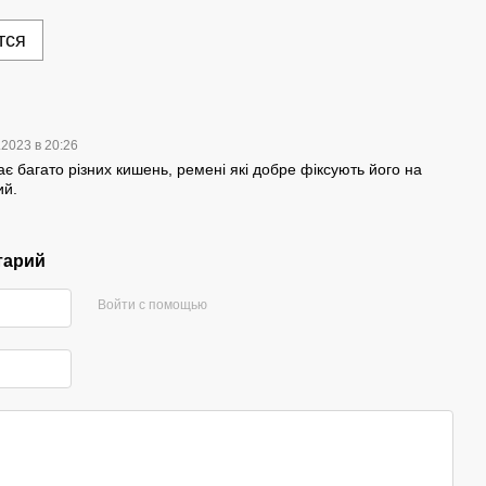
тся
.2023 в 20:26
ає багато різних кишень, ремені які добре фіксують його на
ий.
тарий
Войти с помощью