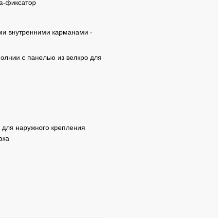
ка-фиксатор
ими внутренними карманами -
олнии с панелью из велкро для
х для наружного крепления
ака