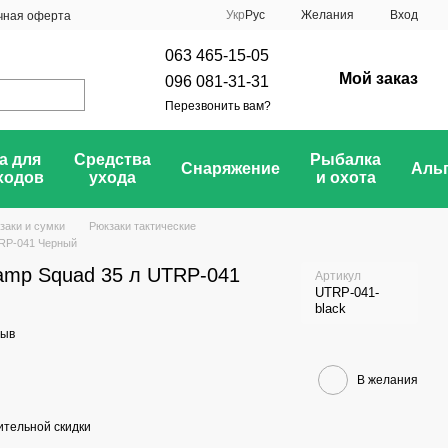
Укр
Рус
Желания
Вход
чная оферта
063 465-15-05
Мой заказ
096 081-31-31
Перезвонить вам?
а для
Средства
Рыбалка
Снаряжение
Аль
ходов
ухода
и охота
заки и сумки
Рюкзаки тактические
TRP-041 Черный
ramp Squad 35 л UTRP-041
Артикул
UTRP-041-
black
зыв
В желания
тельной скидки