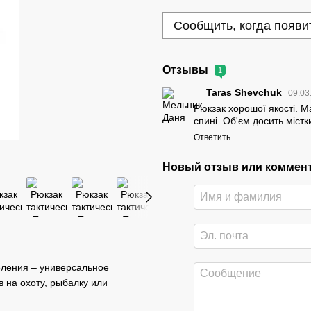
Сообщить, когда появи
Отзывы
1
Taras Shevchuk
09.03
Рюкзак хорошої якості. М
спині. Об'єм досить містк
Ответить
Новый отзыв или коммен
еления – универсальное
в на охоту, рыбалку или