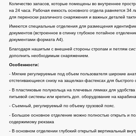
Количество запасов, которые помещены во внутреннее простра
на 24 часа. Рабочая емкость основного отдела равняется 34 л
для переноски различного снаряжения и важных деталей такти
Имеются специальные отделения для размещения идентифик
документов (встроенное в спинку глубокое потайное отделение
документами формата А4).
Благодаря нашитым с внешней стороны стропам и петлям си
дополнить необходимым снаряжением.
Особенности:
- Мягкие регулируемые под объем пользователя широкие ан
отстегивающиеся снизу на защелках-фастексах для быстрого 
- В пластиковые полукольца на плечевых лямках для удобства
питьевой системы или крепить доп. оборудование на карабин
- Съемный, регулируемый по объему грузовой пояс.
- Большое основное отделение можно полностью открыть и по
содержимому рюкзака
- В основном отделении глубокий открытый вертикальный внут