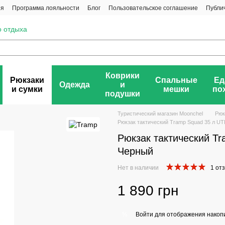
ия
Программа лояльности
Блог
Пользовательское соглашение
Публи
о отдыха
Коврики
Рюкзаки
Спальные
Ед
Одежда
и
и сумки
мешки
по
подушки
Туристический магазин Moonchel
Рюк
Рюкзак тактический Tramp Squad 35 л U
Рюкзак тактический T
Черный
Нет в наличии
1 от
1 890 грн
Войти
для отображения накопи
%