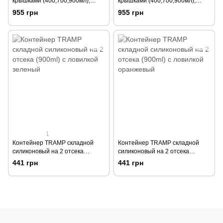
крышками (400,700,900мл),
крышками (400,700,900мл),
Зеленый
Оранжевый
955 грн
955 грн
1
Контейнер TRAMP складной
Контейнер TRAMP складной
силиконовый на 2 отсека
силиконовый на 2 отсека
(900ml) с ловилкой зеленый
(900ml) с ловилкой оранжевый
441 грн
441 грн