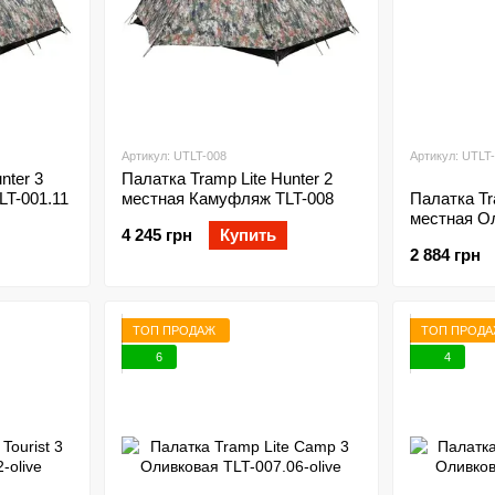
Артикул: UTLT-008
Артикул: UTLT-
nter 3
Палатка Tramp Lite Hunter 2
T-001.11
местная Камуфляж TLT-008
Палатка Tra
местная Ол
4 245 грн
Купить
olive
2 884 грн
ТОП ПРОДАЖ
ТОП ПРОД
6
4