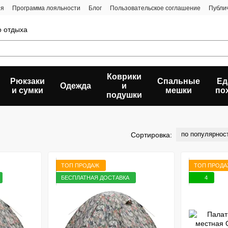
ия
Программа лояльности
Блог
Пользовательское соглашение
Публи
о отдыха
Коврики
Рюкзаки
Спальные
Ед
Одежда
и
и сумки
мешки
по
подушки
по популярнос
Сортировка:
ТОП ПРОДАЖ
ТОП ПРОД
БЕСПЛАТНАЯ ДОСТАВКА
4