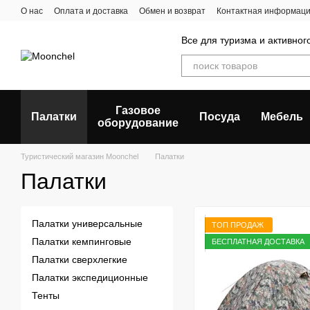
Перейти к основному контенту
О нас
Оплата и доставка
Обмен и возврат
Контактная информац
Отзывы о магазине
Все для туризма и активног
Газовое
Палатки
Посуда
Мебель
оборудование
Туристический магазин Moonchel
Палатки
Палатки
Палатки универсальные
ТОП ПРОДАЖ
Палатки кемпинговые
БЕСПЛАТНАЯ ДОСТАВКА
Палатки сверхлегкие
Палатки экспедиционные
Тенты