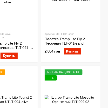
041-olive
Артикул: UTLT-041-sand
2
Палатка Tramp Lite Fly 2
mp Lite Fly 2
Песочная ТLT-041-sand
ивковая ТLT-041-
2 884 грн
Купить
Купить
АЖ
БЕСПЛАТНАЯ ДОСТАВКА
6