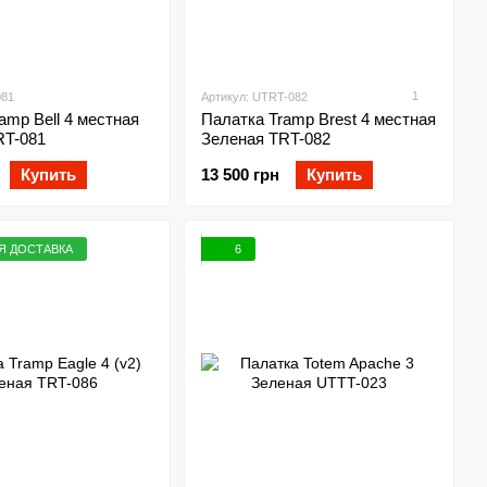
1
081
Артикул: UTRT-082
amp Bell 4 местная
Палатка Tramp Brest 4 местная
RT-081
Зеленая TRT-082
Купить
13 500 грн
Купить
Я ДОСТАВКА
6