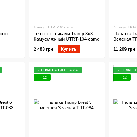
Артикул: UTRT-104-camo
Артикул: TRT-
quito
Тент со стойками Tramp 3x3
Палатка Tr
Камуфляжный UTRT-104-camo
Зеленая T
2 483 грн
Купить
11 209 грн
БЕСПЛАТНАЯ ДОСТАВКА
БЕСПЛАТНА
12
12