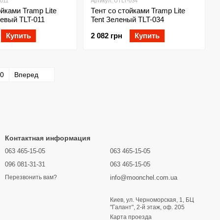
-011
Артикул: UTLT-034
ойками Tramp Lite
Тент со стойками Tramp Lite
евый TLT-011
Tent Зеленый TLT-034
Купить
2 082 грн
Купить
0
Вперед
Контактная информация
063 465-15-05
063 465-15-05
096 081-31-31
063 465-15-05
info@moonchel.com.ua
Перезвонить вам?
Киев, ул. Черноморская, 1, БЦ
"Галант", 2-й этаж, оф. 205
Карта проезда