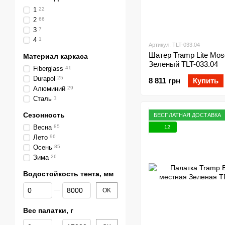
1
22
2
66
3
7
4
1
Артикул: TLT-033.04
Шатер Tramp Lite Mos
Материал каркаса
Зеленый TLT-033.04
Fiberglass
41
Durapol
25
8 811 грн
Купить
Алюминий
29
Сталь
1
Сезонность
БЕСПЛАТНАЯ ДОСТАВКА
Весна
85
12
Лето
96
Осень
85
Зима
26
Водостойкость тента, мм
От Водостойкость тента, мм
До Водостойкость тента, мм
OK
Вес палатки, г
От Вес палатки, г
До Вес палатки, г