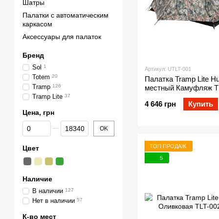
Шатры
Палатки с автоматическим
каркасом
Аксессуары для палаток
Бренд
Sol
1
Артикул: UTLT-001
Totem
20
Палатка Tramp Lite Hu
Tramp
126
местный Камуфляж TL
Tramp Lite
37
4 646 грн
Купить
Цена, грн
От Цена, грн
До Цена, грн
OK
ТОП ПРОДАЖ
Цвет
5
Наличие
В наличии
127
Нет в наличии
57
К-во мест