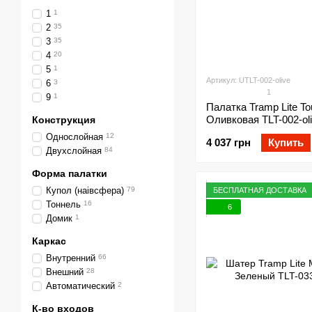
1
1
2
35
3
35
4
20
5
1
Артикул: UTLT-002-olive
6
3
1
9
1
Палатка Tramp Lite Tou
Оливковая TLT-002-ol
Конструкция
Однослойная
12
4 037 грн
Купить
Двухслойная
84
Форма палатки
Купол (наівсфера)
79
БЕСПЛАТНАЯ ДОСТАВКА
Тоннель
16
6
Домик
1
Каркас
Внутренний
66
Внешний
28
Автоматический
2
К-во входов