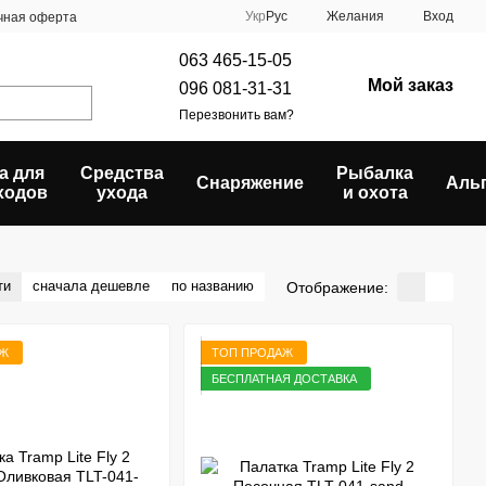
Укр
Рус
Желания
Вход
чная оферта
063 465-15-05
Мой заказ
096 081-31-31
Перезвонить вам?
а для
Средства
Рыбалка
Снаряжение
Аль
ходов
ухода
и охота
ти
сначала дешевле
по названию
Отображение:
АЖ
ТОП ПРОДАЖ
БЕСПЛАТНАЯ ДОСТАВКА