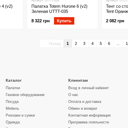
Артикул: UTTT-035
Артикул: UTLT
 4 (v2)
Палатка Totem Hurone 6 (v2)
Тент со ст
Зеленая UTTT-035
Tent Оранж
8 322 грн
Купить
2 082 грн
Назад
1
2
3
4
5
6
...
1
Каталог
Клиентам
Палатки
Вход в личный кабинет
Газовое оборудование
О нас
Посуда
Оплата и доставка
Мебель
Обмен и возврат
Рюкзаки и сумки
Контактная информация
Одежда
Программа лояльности