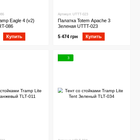
086
Артикул: UTTT-023
amp Eagle 4 (v2)
Палатка Totem Apache 3
RT-086
Зеленая UTTT-023
Купить
5 474 грн
Купить
3