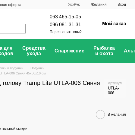
Укр
Рус
Желания
Вход
чная оферта
063 465-15-05
Мой заказ
096 081-31-31
Перезвонить вам?
а для
Средства
Рыбалка
Снаряжение
Аль
ходов
ухода
и охота
рики и подушки
Подушки
 UTLA-006 Синяя 45x30x10 см
 голову Tramp Lite UTLA-006 Синяя
Артикул
UTLA-
006
В желания
тельной скидки