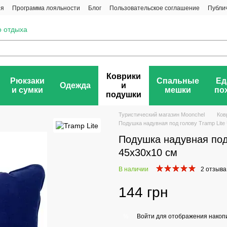
ия
Программа лояльности
Блог
Пользовательское соглашение
Публи
о отдыха
Коврики
Рюкзаки
Спальные
Ед
Одежда
и
и сумки
мешки
по
подушки
Туристический магазин Moonchel
Ков
Подушка надувная под голову Tramp Lite
Подушка надувная под
45x30x10 см
В наличии
2 отзыва
144 грн
Войти
для отображения накопи
%