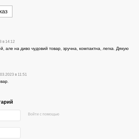
каз
3 в 14:12
, але на диво чудовий товар, зручна, компактна, легка. Дякую
.03.2023 в 11:51
овар.
тарий
Войти с помощью