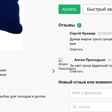
Купить
Быстрый за
Отзывы
2
Сергій Крамар
02.08.202
Думав марна трата грошей
вам
Ответить
Антон Приходько
16
За свої гроші відмінний т
Ответить
Новый отзыв или коммен
выбор для походов и долгих