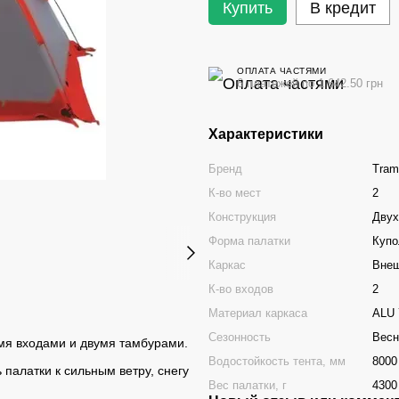
Купить
В кредит
ОПЛАТА ЧАСТЯМИ
6 платежей по 1 642.50 грн
Характеристики
Бренд
Tram
К-во мест
2
Конструкция
Двух
Форма палатки
Купо
Каркас
Вне
К-во входов
2
Материал каркаса
ALU 
Сезонность
Весн
умя входами и двумя тамбурами.
Водостойкость тента, мм
8000
палатки к сильным ветру, снегу
Вес палатки, г
4300