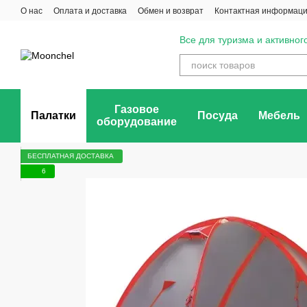
Перейти к основному контенту
О нас
Оплата и доставка
Обмен и возврат
Контактная информац
Отзывы о магазине
Все для туризма и активног
Газовое
Палатки
Посуда
Мебель
оборудование
БЕСПЛАТНАЯ ДОСТАВКА
6