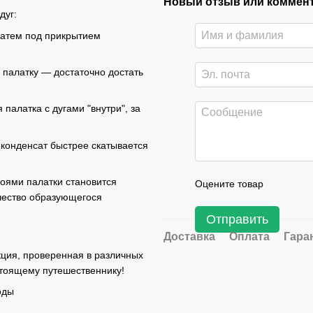
Новый отзыв или коммен
дуг:
 затем под прикрытием
 палатку — достаточно достать
палатка с дугами "внутри", за
 конденсат быстрее скатывается
оями палатки становится
Оцените товар
ичество образующегося
Отправить
Доставка
Оплата
Гара
ция, проверенная в различных
стоящему путешественнику!
оды