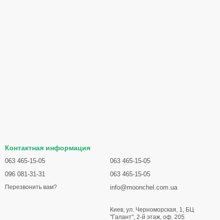
Контактная информация
063 465-15-05
063 465-15-05
096 081-31-31
063 465-15-05
info@moonchel.com.ua
Перезвонить вам?
Киев, ул. Черноморская, 1, БЦ
"Галант", 2-й этаж, оф. 205