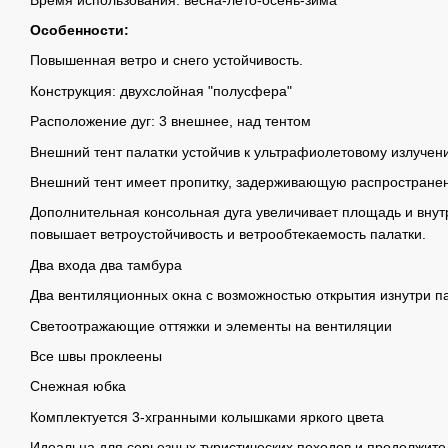
Особенности:
Повышенная ветро и снего устойчивость.
Конструкция: двухслойная "полусфера"
Расположение дуг: 3 внешнее, над тентом
Внешний тент палатки устойчив к ультрафиолетовому излучен
Внешний тент имеет пропитку, задерживающую распространен
Дополнительная консольная дуга увеличивает площадь и вну
повышает ветроустойчивость и ветрообтекаемость палатки.
Два входа два тамбура
Два вентиляционных окна с возможностью открытия изнутри п
Светоотражающие оттяжки и элементы на вентиляции
Все швы проклеены
Снежная юбка
Комплектуется 3-хгранными колышками яркого цвета
Идеальна для серьезных туристических походов и продолжите