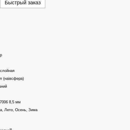
Быстрый заказ
p
слойная
л (наівсфера)
шний
7006 8,5 мм
а, Лето, Осень, Зима