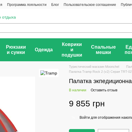
ия
Программа лояльности
Блог
Пользовательское соглашение
Публи
о отдыха
Коврики
Рюкзаки
Спальные
Ед
Одежда
и
и сумки
мешки
по
подушки
Туристический магазин Moonchel
Пал
Палатка Tramp Rock 2 (v2) Серая TRT-02
Палатка экпедиционна
В наличии
Оставить отзыв
9 855 грн
Войти
для отображения накопи
%