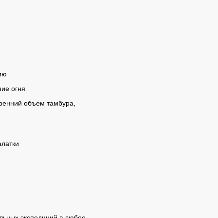
ию
ие огня
тренний объем тамбура,
алатки
льных экспедиций в любое