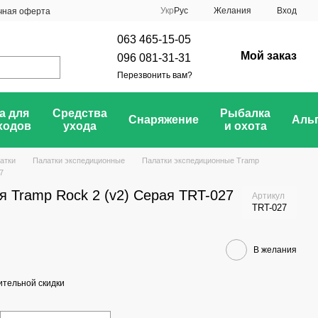
Укр
Рус
Желания
Вход
чная оферта
063 465-15-05
Мой заказ
096 081-31-31
Перезвонить вам?
а для
Средства
Рыбалка
Снаряжение
Аль
ходов
ухода
и охота
атки
Палатки экспедиционные
Палатки экспедиционные Tramp
7
я Tramp Rock 2 (v2) Серая TRT-027
Артикул
TRT-027
В желания
тельной скидки