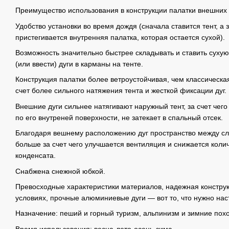
Преимущество использования в конструкции палатки внешних 
Удобство установки во время дождя (сначала ставится тент, а
пристегивается внутренняя палатка, которая остается сухой).
Возможность значительно быстрее складывать и ставить сухую
(или ввести) дуги в карманы на тенте.
Конструкция палатки более ветроустойчивая, чем классическая 
счет более сильного натяжения тента и жесткой фиксации дуг.
Внешние дуги сильнее натягивают наружный тент, за счет чего
по его внутреней поверхности, не затекает в спальный отсек.
Благодаря вешнему расположению дуг пространство между сл
больше за счет чего улучшается вентиляция и снижается кол
конденсата.
Снабжена снежной юбкой.
Превосходные характеристики материалов, надежная конструк
условиях, прочные алюминиевые дуги — вот то, что нужно на
Назначение: пеший и горный туризм, альпинизм и зимние пох
Время использования: весна-лето-осень-зима