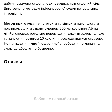
цибуля смажена сушена,
сухі вершки
, кріп сушений, сіль.
Виготовлено методом інфрачервоної сушки натуральних
інгредієнтів.
Метод приготування:
струсити та відкрити пакет, дістати
поглинач, залити страву окропом 300 мл (до рівня 7,5 на
лінійці справа), ретельно перемішати, закрити замок на пакеті
та зачекати протягом 10 хвилин, насолоджуватися стравою.
Не панікувати, якщо “пощастило” спробувати поглинач на
смак, це абсолютно безпечно.
Отзывы
Добавьте первый отзыв