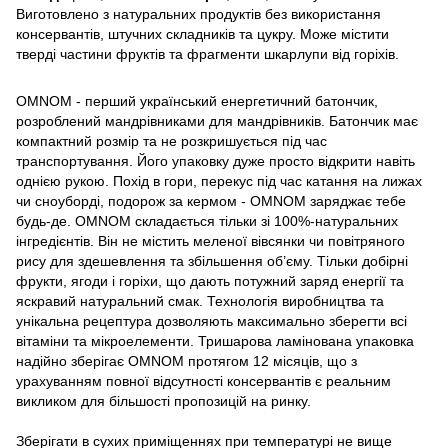
Виготовлено з натуральних продуктів без використання
консервантів, штучних складників та цукру. Може містити
тверді частини фруктів та фрагменти шкарлупи від горіхів.
OMNOM - перший український енергетичний батончик,
розроблений мандрівниками для мандрівників. Батончик має
компактний розмір та не розкришується під час
транспортування. Його упаковку дуже просто відкрити навіть
однією рукою. Похід в гори, перекус під час катання на лижах
чи сноуборді, подорож за кермом - OMNOM заряджає тебе
будь-де. OMNOM складається тільки зі 100%-натуральних
інгредієнтів. Він не містить меленої вівсянки чи повітряного
рису для здешевлення та збільшення об’єму. Тільки добірні
фрукти, ягоди і горіхи, що дають потужний заряд енергії та
яскравий натуральний смак. Технологія виробництва та
унікальна рецептура дозволяють максимально зберегти всі
вітаміни та мікроелементи. Тришарова ламінована упаковка
надійно зберігає OMNOM протягом 12 місяців, що з
урахуванням повної відсутності консервантів є реальним
викликом для більшості пропозицій на ринку.
Зберігати в сухих приміщеннях при температурі не вище