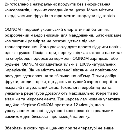
Виготовлено з натуральних продуктів без використання
консервантів, штучних складників та цукру. Може містити
тверді частини фруктів та фрагменти шкарлупи від горіхів.
OMNOM - перший український енергетичний батончик,
розроблений мандрівниками для мандрівників. Батончик має
компактний розмір та не розкришується під час
транспортування. Його упаковку дуже просто відкрити навіть
однією рукою. Похід в гори, перекус під час катання на лижах
чи сноуборді, подорож за кермом - OMNOM заряджає тебе
будь-де. OMNOM складається тільки зі 100%-натуральних
інгредієнтів. Він не містить меленої вівсянки чи повітряного
рису для здешевлення та збільшення об’єму. Тільки добірні
фрукти, ягоди і горіхи, що дають потужний заряд енергії та
яскравий натуральний смак. Технологія виробництва та
унікальна рецептура дозволяють максимально зберегти всі
вітаміни та мікроелементи. Тришарова ламінована упаковка
надійно зберігає OMNOM протягом 12 місяців, що з
урахуванням повної відсутності консервантів є реальним
викликом для більшості пропозицій на ринку.
Зберігати в сухих приміщеннях при температурі не вище