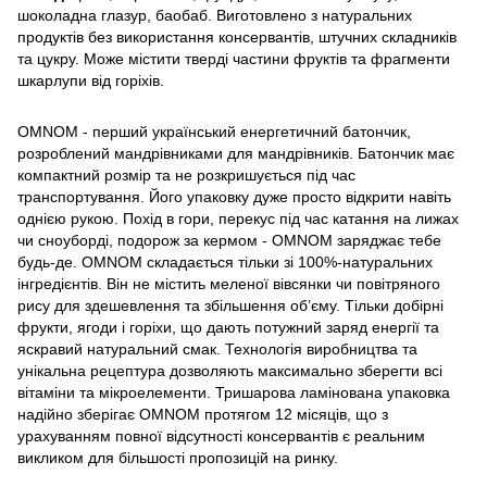
шоколадна глазур, баобаб. Виготовлено з натуральних
продуктів без використання консервантів, штучних складників
та цукру. Може містити тверді частини фруктів та фрагменти
шкарлупи від горіхів.
OMNOM - перший український енергетичний батончик,
розроблений мандрівниками для мандрівників. Батончик має
компактний розмір та не розкришується під час
транспортування. Його упаковку дуже просто відкрити навіть
однією рукою. Похід в гори, перекус під час катання на лижах
чи сноуборді, подорож за кермом - OMNOM заряджає тебе
будь-де. OMNOM складається тільки зі 100%-натуральних
інгредієнтів. Він не містить меленої вівсянки чи повітряного
рису для здешевлення та збільшення об’єму. Тільки добірні
фрукти, ягоди і горіхи, що дають потужний заряд енергії та
яскравий натуральний смак. Технологія виробництва та
унікальна рецептура дозволяють максимально зберегти всі
вітаміни та мікроелементи. Тришарова ламінована упаковка
надійно зберігає OMNOM протягом 12 місяців, що з
урахуванням повної відсутності консервантів є реальним
викликом для більшості пропозицій на ринку.