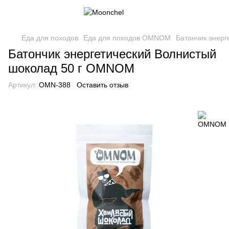
Еда для походов
Еда для походов OMNOM
Батончик энер
Батончик энергетический Волнистый
шоколад 50 г OMNOM
Артикул:
OMN-388
Оставить отзыв