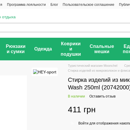
ия
Программа лояльности
Блог
Пользовательское соглашение
Публи
о отдыха
Коврики
Рюкзаки
Спальные
Ед
Одежда
и
и сумки
мешки
по
подушки
Туристический магазин Moonchel
Сре
Стирка изделий из микроволокон и флиса
Стирка изделий из мик
Wash 250ml (20742000
В наличии
Оставить отзыв
411 грн
Войти
для отображения накопи
%