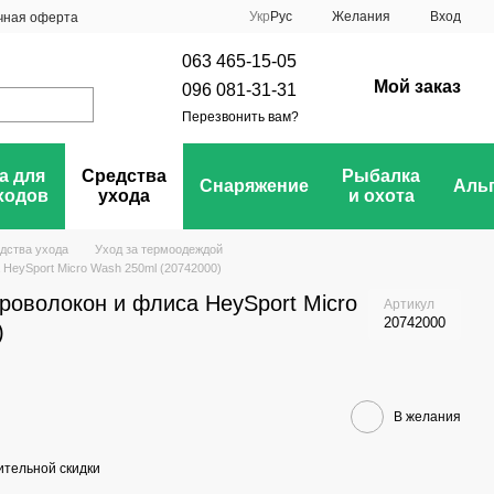
Укр
Рус
Желания
Вход
чная оферта
063 465-15-05
Мой заказ
096 081-31-31
Перезвонить вам?
а для
Средства
Рыбалка
Снаряжение
Аль
ходов
ухода
и охота
дства ухода
Уход за термоодеждой
 HeySport Micro Wash 250ml (20742000)
роволокон и флиса HeySport Micro
Артикул
20742000
)
В желания
тельной скидки