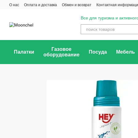
Перейти к основному контенту
О нас
Оплата и доставка
Обмен и возврат
Контактная информац
Отзывы о магазине
Все для туризма и активног
Газовое
Палатки
Посуда
Мебель
оборудование