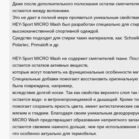
Даже после дополнительного полоскания остатки смягчителя
остаются между волокнами.
Это не дает в полной мере проявиться уникальным свойства
HEY-Sport MICRO Wash был разработан специально для стирк
высококачественной спортивной одеждой.
Средство подходит для стирки таких материалов, как: Schoeller,
Polartec, Primaloft и др.
HEY-Sport MICRO Wash не содержит смягчителей ткани. Посл
остается остатков активных веществ,
которые могут повлиять на функциональные особенности ме
Специальные добавки помогают восстановить оригинальную т
была повреждена, например,
вследствие долгой носки. Так как свойства верхнего слоя та
остается водо- и ветронепроницаемой и дышащей. Кроме то
помогает сохранить яркость цвета, имеет антистатические с
мягким и гладким. Благодаря своим уникальным дезодориру
MICRO Wash предотвращает образование неприятного запах
остаются свежими намного дольше, чем при использовании о
что особенно актуально для термобелья.