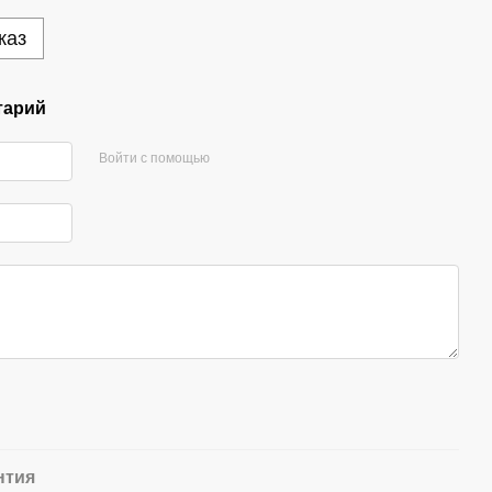
каз
тарий
Войти с помощью
нтия