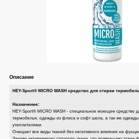
Описание
HEY-Sport® MICRO WASH средство для стирки термобел
Назначение:
HEY-Sport® MICRO WASH - специальное моющее средство дл
термобелья, одежды из флиса и софт шела, а так же одежды
утеплителями.
Очищает все виды тканей без негативного влияния на фунцио
Заново активизирует структуру ткани, что возвращает ткани 