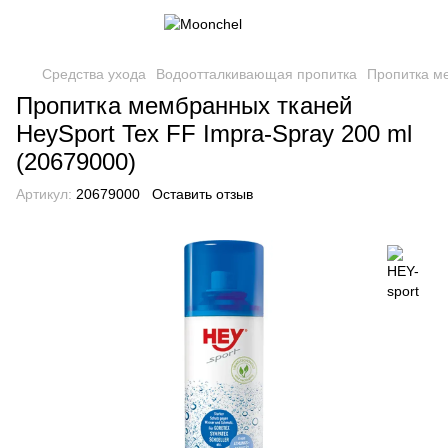
Средства ухода
Водоотталкивающая пропитка
Пропитка ме
Пропитка мембранных тканей
HeySport Tex FF Impra-Spray 200 ml
(20679000)
Артикул:
20679000
Оставить отзыв