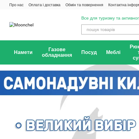
Перейти до основного контенту
Про нас
Оплата і доставка
Обмін та повернення
Контактна інфор
Все для туризму та активног
Рюк
Газове
Намети
Посуд
Меблі
обладнання
су