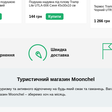
з подушкою
Подушка надувна під голову Tramp
вий
Lite UTLA-006 Синя 45x30x10 см
Термос Tramp
Чорний UTRC
144 грн
Купити
1 266 грн
Швидка
ернення
доставка
Туристичний магазин Moonchel
туризму та активного відпочинку на будь-який смак та гаманець. Ва
зин Moonchel – зберемо хоч на місяць.