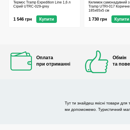
Килимок самонадувний 
Термос Tramp Expedition Line 1,6 л
Tramp UTRI-017 Коричне
Сірий UTRC-029-grey
185x65x5 см
1 730 грн
Купити
1 546 грн
Купити
Оплата
Обмін
при отриманні
та пов
Тут ти знайдеш якісні товари для 
ми допоможемо. Туристичний мага