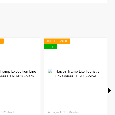
В
ТОП ПРОДАЖІВ
Т
5
C-028-black
Артикул: UTLT-002-olive