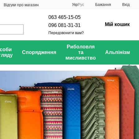
Укр
Рус
Бажання
Вхід
Відгуки про магазин
063 465-15-05
Мій кошик
096 081-31-31
Передзвонити вам?
Риболовля
соби
Спорядження
та
Альпінізм
гляду
мисливство