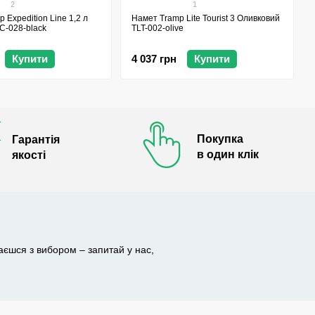
2
1
 Expedition Line 1,2 л
Намет Tramp Lite Tourist 3 Оливковий
-028-black
TLT-002-olive
Купити
4 037 грн
Купити
Покупка
Гарантія
в один клік
якості
гаєшся з вибором – запитай у нас,