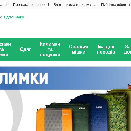
мація
Програма лояльності
Блог
Угода користувача
Публічна оферта
о відпочинку
заки
Килимки
Спальні
Їжа для
За
та
Одяг
та
мішки
походів
до
мки
подушки