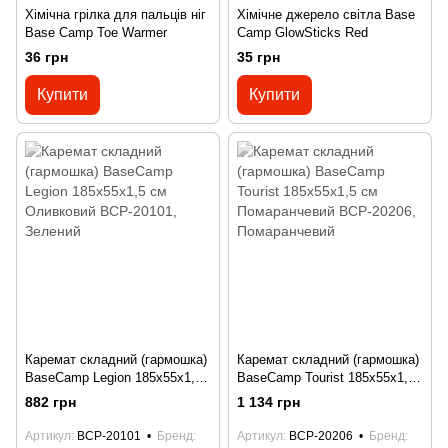
Хімічна грілка для пальців ніг
Хімічне джерело світла Base
Base Camp Toe Warmer
Camp GlowSticks Red
36 грн
35 грн
Купити
Купити
Каремат складний (гармошка)
Каремат складний (гармошка)
BaseCamp Legion 185x55x1,5
BaseCamp Tourist 185x55x1,5
см Оливковий BCP-20101
см Помаранчевий BCP-20206
882 грн
1 134 грн
Артикул
BCP-20101
Бренд
Артикул
BCP-20206
Бренд