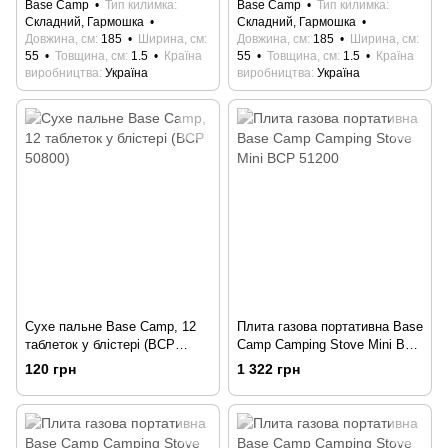
Base Camp
Тип килимка
Base Camp
Тип килимка
Складний, Гармошка
Складний, Гармошка
Довжина, см
185
Ширина, см
Довжина, см
185
Ширина, см
55
Товщина, см
1.5
Країна
55
Товщина, см
1.5
Країна
виробництва
Україна
виробництва
Україна
Сухе пальне Base Camp, 12
Плита газова портативна Base
таблеток у блістері (BCP
Camp Camping Stove Mini BCP
50800)
51200
120 грн
1 322 грн