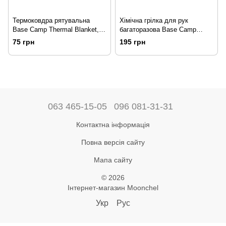
Термоковдра рятувальна
Хімічна грілка для рук
Base Camp Thermal Blanket,
багаторазова Base Camp
210*160 см
Reusable Hand Warmer (2 шт.)
75 грн
195 грн
063 465-15-05
096 081-31-31
Контактна інформація
Повна версія сайту
Мапа сайту
© 2026
Інтернет-магазин Moonchel
Укр
Рус