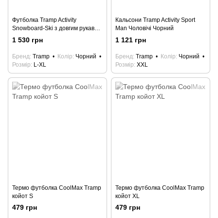
Футболка Tramp Activity
Кальсони Tramp Activity Sport
Snowboard-Ski з довгим рукавом
Man Чоловічі Чорний
жіноча р. L/XL чорний
1 530 грн
1 121 грн
Бренд
Tramp
Колір
Чорний
Бренд
Tramp
Колір
Чорний
Розмір
L-XL
Розмір
XXL
Термо футболка CoolMax Tramp
Термо футболка CoolMax Tramp
койот S
койот XL
479 грн
479 грн