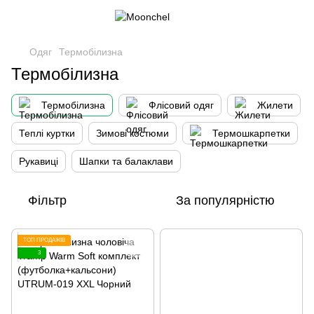
Одяг
Термобілизна
Термобілизна
Термобілизна
Флісовий одяг
Жилети
Теплі куртки
Зимові костюми
Термошкарпетки
Рукавиці
Шапки та балаклави
Фільтр
За популярністю
ТОП ПРОДАЖІВ
3