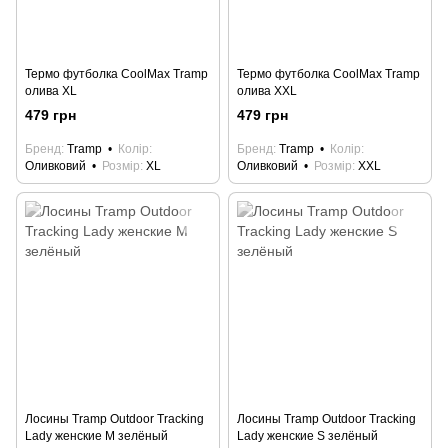
Термо футболка CoolMax Tramp
Термо футболка CoolMax Tramp
олива XL
олива XXL
479 грн
479 грн
Бренд
Tramp
Колір
Бренд
Tramp
Колір
Оливковий
Розмір
XL
Оливковий
Розмір
XXL
Лосины Tramp Outdoor Tracking
Лосины Tramp Outdoor Tracking
Lady женские M зелёный
Lady женские S зелёный