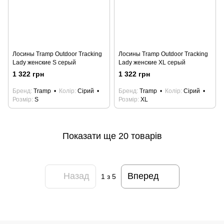
Лосины Tramp Outdoor Tracking
Лосины Tramp Outdoor Tracking
Lady женские S серый
Lady женские XL серый
1 322 грн
1 322 грн
Бренд
Tramp
Колір
Сірий
Бренд
Tramp
Колір
Сірий
Розмір
S
Розмір
XL
Показати ще 20 товарів
Назад
Вперед
1
з 5