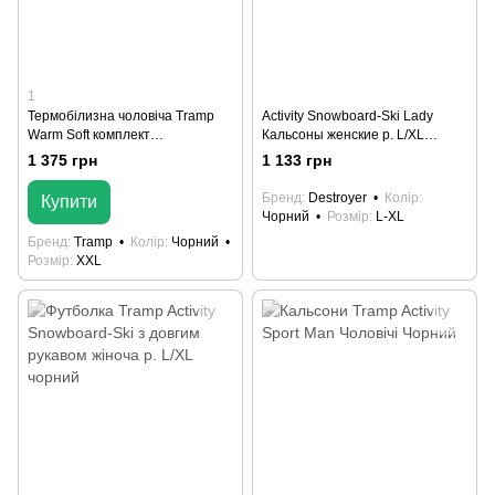
1
Термобілизна чоловіча Tramp
Activity Snowboard-Ski Lady
Warm Soft комплект
Кальсоны женские р. L/XL
(футболка+кальсони) UTRUM-
черный
1 375 грн
1 133 грн
019 XXL Чорний
Бренд
Destroyer
Колір
Купити
Чорний
Розмір
L-XL
Бренд
Tramp
Колір
Чорний
Розмір
XXL