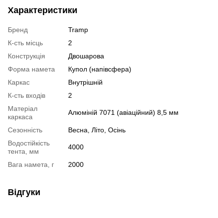
Характеристики
Бренд
Tramp
К-сть місць
2
Конструкція
Двошарова
Форма намета
Купол (напівсфера)
Каркас
Внутрішній
К-сть входів
2
Матеріал
Алюміній 7071 (авіаційний) 8,5 мм
каркаса
Сезонність
Весна, Літо, Осінь
Водостійкість
4000
тента, мм
Вага намета, г
2000
Відгуки