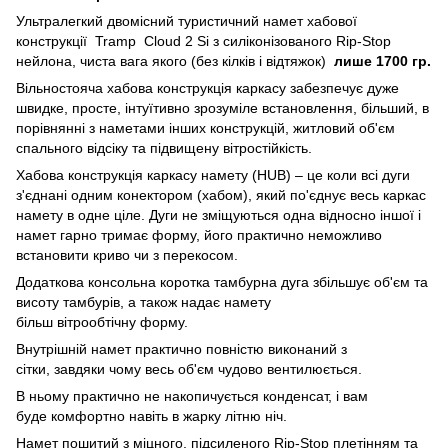
Ультралегкий двомісний туристичний намет хабової
конструкції Tramp Cloud 2 Si з силіконізованого Rip-Stop
нейлона, чиста вага якого (без кілків і відтяжок)
лише 1700 гр.
Вільностояча хабова конструкція каркасу забезпечує дуже
швидке, просте, інтуїтивно зрозуміле встановлення, більший, в
порівнянні з наметами інших конструкцій, житловий об'єм
спального відсіку та підвищену вітростійкість.
Хабова конструкція каркасу намету (HUB) – це коли всі дуги
з'єднані одним конектором (хабом), який по'єднує весь каркас
намету в одне ціле. Дуги не зміщуються одна відносно іншої і
намет гарно тримає форму, його практично неможливо
встановити криво чи з перекосом.
Додаткова консольна коротка тамбурна дуга збільшує об'єм та
висоту тамбурів, а також надає намету
більш вітрообтічну форму.
Внутрішній намет практично повністю виконаний з
сітки, завдяки чому весь об'єм чудово вентилюється.
В ньому практично не накопичується конденсат, і вам
буде комфортно навіть в жарку літню ніч.
Намет пошитий з міцного, підсиленого Rip-Stop плетінням та