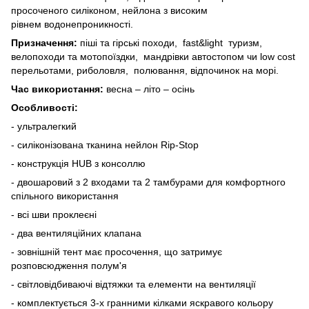
просоченого силіконом, нейлона з високим
рівнем водонепроникності.
Призначення:
піші та гірські походи, fast&light туризм,
велопоходи та мотопоїздки, мандрівки автостопом чи low cost
перельотами, риболовля, полювання, відпочинок на морі.
Час використання:
весна – літо – осінь
Особливості:
- ультралегкий
- силіконізована тканина нейлон Rip-Stop
- конструкція HUB з консоллю
- двошаровий з 2 входами та 2 тамбурами для комфортного
спільного використання
- всі шви проклеєні
- два вентиляційних клапана
- зовнішній тент має просочення, що затримує
розповсюдження полум'я
- світловідбиваючі відтяжки та елементи на вентиляції
- комплектується 3-х гранними кілками яскравого кольору