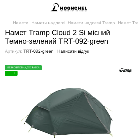
Намети
Намети надлегкі
Намети надлегкі Tramp
Намет Tra
Намет Tramp Cloud 2 Si місний
Темно-зелений TRT-092-green
Артикул:
TRT-092-green
Написати відгук
БЕЗКОШТОВНА ДОСТАВКА
6