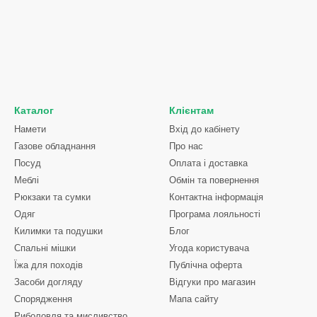
Каталог
Клієнтам
Намети
Вхід до кабінету
Газове обладнання
Про нас
Посуд
Оплата і доставка
Меблі
Обмін та повернення
Рюкзаки та сумки
Контактна інформація
Одяг
Програма лояльності
Килимки та подушки
Блог
Спальні мішки
Угода користувача
Їжа для походів
Публічна оферта
Засоби догляду
Відгуки про магазин
Спорядження
Мапа сайту
Риболовля та мисливство