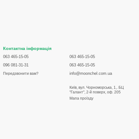
Контактна інформація
063 465-15-05
063 465-15-05
096 081-31-31
063 465-15-05
info@moonchel.com.ua
Передзвонити вам?
Київ, вул. Чорноморська, 1,. БЦ
"Галант", 2-й поверх, оф. 205
Мапа проїзду