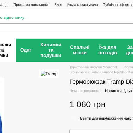
мація
Програма лояльності
Блог
Угода користувача
Публічна оферта
о відпочинку
заки
Килимки
Спальні
Їжа для
За
та
Одяг
та
мішки
походів
до
мки
подушки
Туристичний магазин Moonchel
Рюкза
Герморюкзак Tramp Diamond Rip-Stop 25л
Герморюкзак Tramp Dia
Немає в наявності
Написати відгук
1 060 грн
Ввійти
для відображення накоп
%