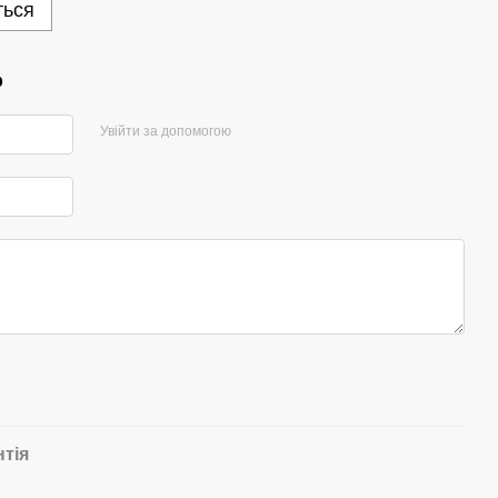
ться
р
Увійти за допомогою
нтія