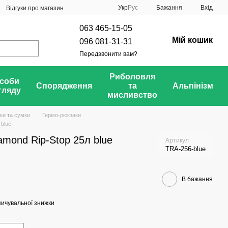
Укр
Рус
Бажання
Вхід
Відгуки про магазин
063 465-15-05
Мій кошик
096 081-31-31
Передзвонити вам?
Риболовля
соби
Спорядження
та
Альпінізм
гляду
мисливство
ки та сумки
Гермо-рюкзаки
 blue
mond Rip-Stop 25л blue
Артикул
TRA-256-blue
В бажання
ичувальної знижки