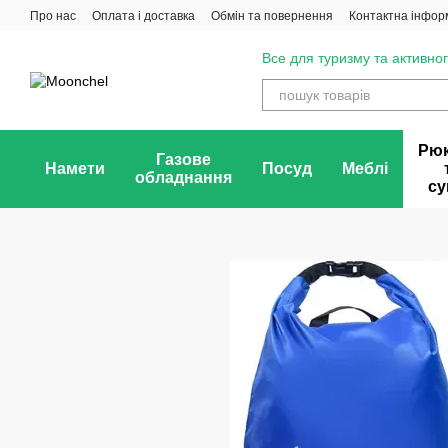
Перейти до основного контенту
Про нас
Оплата і доставка
Обмін та повернення
Контактна інфор
Все для туризму та активног
Рюк
Газове
Намети
Посуд
Меблі
обладнання
су