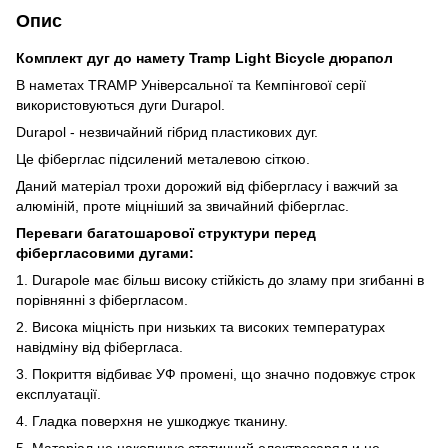
Опис
Комплект дуг до намету Tramp Light Bicycle дюрапол
В наметах TRAMP Універсальної та Кемпінгової серії
використовуються дуги Durapol.
Durapol - незвичайний гібрид пластикових дуг.
Це фіберглас підсилений металевою сіткою.
Даний матеріал трохи дорожий від фібергласу і важчий за
алюміній, проте міцніший за звичайний фіберглас.
Переваги багатошарової структури перед
фібергласовими дугами:
1. Durapole має більш високу стійкість до зламу при згибанні в
порівнянні з фібергласом.
2. Висока міцність при низьких та високих температурах
навідміну від фібергласа.
3. Покриття відбиває УФ промені, що значно подовжує строк
експлуатації.
4. Гладка поверхня не ушкоджує тканину.
5. Матеріал не накопичує статичний електрозаряд и не