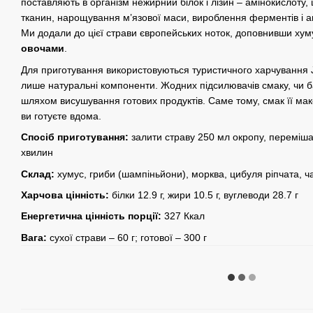
поставляють в організм нежирний білок і лізин – амінокислоту,
тканин, нарощування м’язової маси, вироблення ферментів і ан
Ми додали до цієї страви європейських ноток, доповнивши ху
овочами
.
Для приготування використовуються туристичного харчування
лише натуральні компоненти. Жодних підсилювачів смаку, чи б
шляхом висушування готових продуктів. Саме тому, смак її мак
ви готуєте вдома.
Спосіб приготування:
залити страву 250 мл окропу, переміша
хвилин
Склад:
хумус, гриби (шампіньйони), морква, цибуля ріпчата, ча
Харчова цінність:
білки 12.9 г, жири 10.5 г, вуглеводи 28.7 г
Енергетична цінність порції:
327 Ккал
Вага:
сухої страви – 60 г; готової – 300 г