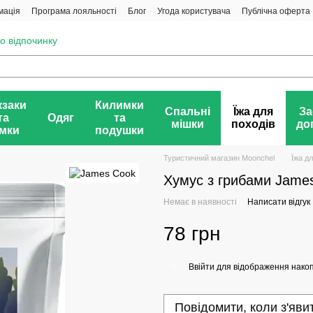
мація
Програма лояльності
Блог
Угода користувача
Публічна оферта
о відпочинку
заки
Килимки
Спальні
Їжа для
За
та
Одяг
та
мішки
походів
до
мки
подушки
Туристичний магазин Moonchel
Їжа д
Хумус з грибами Jame
Немає в наявності
Написати відгук
78 грн
Ввійти
для відображення накоп
%
Повідомити, коли з'яви