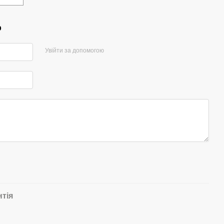
р
Увійти за допомогою
нтія