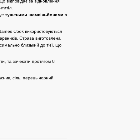
 що відповідає за відновлення
титіл.
мус
тушеними
шампіньйонами з
 James Cook використовуються
арвників. Страва виготовлена
симально близький до тієї, що
ти, та зачекати протягом 8
сник, сіль, перець чорний