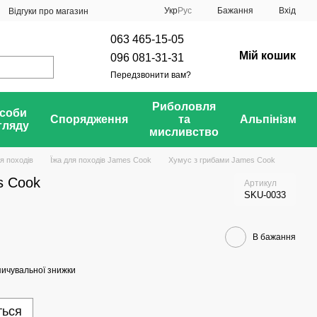
Укр
Рус
Бажання
Вхід
Відгуки про магазин
063 465-15-05
Мій кошик
096 081-31-31
Передзвонити вам?
Риболовля
соби
Спорядження
та
Альпінізм
гляду
мисливство
ля походів
Їжа для походів James Cook
Хумус з грибами James Cook
s Cook
Артикул
SKU-0033
В бажання
ичувальної знижки
ться