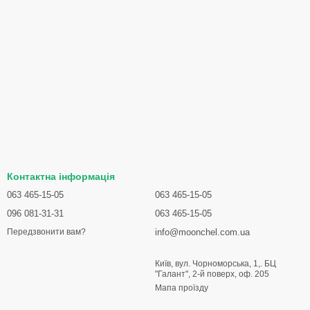
Контактна інформація
063 465-15-05
063 465-15-05
096 081-31-31
063 465-15-05
info@moonchel.com.ua
Передзвонити вам?
Київ, вул. Чорноморська, 1,. БЦ
"Галант", 2-й поверх, оф. 205
Мапа проїзду