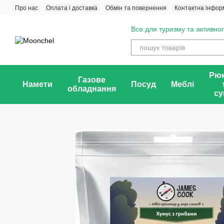
Перейти до основного контенту
Про нас
Оплата і доставка
Обмін та повернення
Контактна інфор
Все для туризму та активног
Рюк
Газове
Намети
Посуд
Меблі
обладнання
су