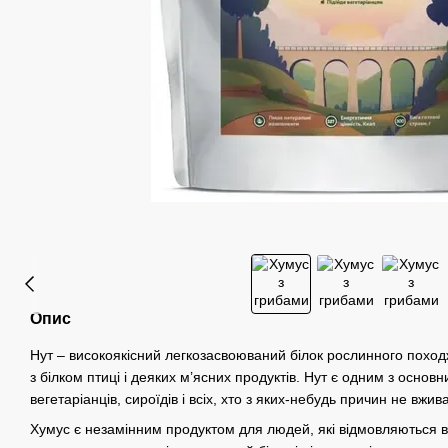
Опис
Нут – високоякісний легкозасвоюваний білок рослинного поход
з білком птиці і деяких м’ясних продуктів. Нут є одним з основн
вегетаріанців, сироїдів і всіх, хто з яких-небудь причин не вжива
Хумус є незамінним продуктом для людей, які відмовляються в