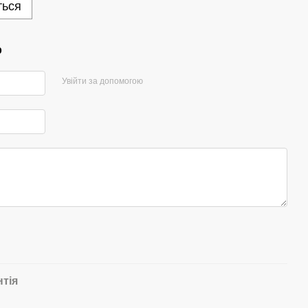
ться
р
Увійти за допомогою
нтія