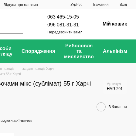
Укр
Рус
Бажання
Вхід
Відгуки про магазин
063 465-15-05
Мій кошик
096 081-31-31
Передзвонити вам?
Риболовля
соби
Спорядження
та
Альпінізм
гляду
мисливство
ля походів
Їжа для походів Харчі
т) 55 г Харчі
чами мікс (сублімат) 55 г Харчі
Артикул
HAR-291
В бажання
ичувальної знижки