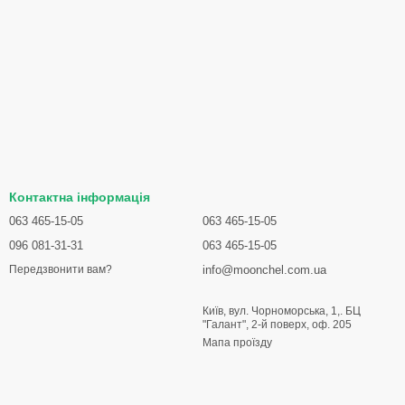
Контактна інформація
063 465-15-05
063 465-15-05
096 081-31-31
063 465-15-05
info@moonchel.com.ua
Передзвонити вам?
Київ, вул. Чорноморська, 1,. БЦ
"Галант", 2-й поверх, оф. 205
Мапа проїзду