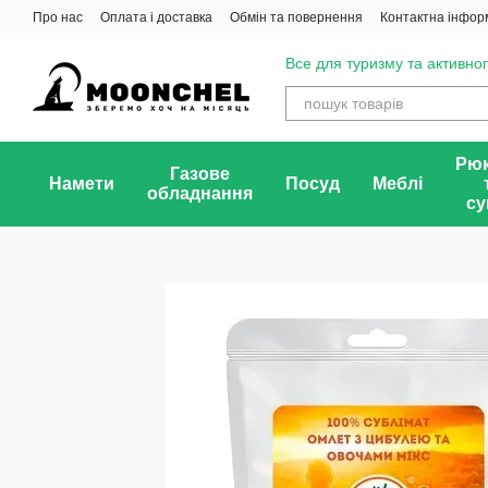
Перейти до основного контенту
Про нас
Оплата і доставка
Обмін та повернення
Контактна інфор
Все для туризму та активног
Рюк
Газове
Намети
Посуд
Меблі
обладнання
су