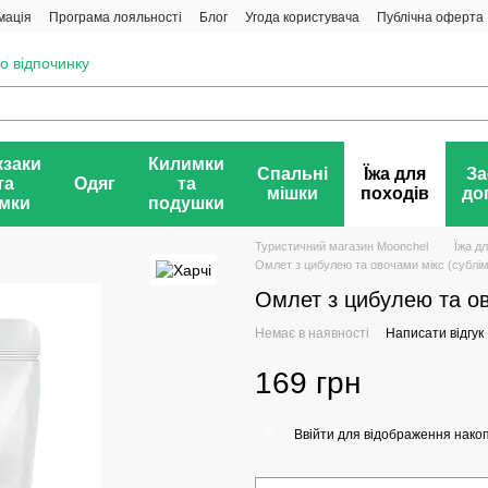
мація
Програма лояльності
Блог
Угода користувача
Публічна оферта
о відпочинку
заки
Килимки
Спальні
Їжа для
За
та
Одяг
та
мішки
походів
до
мки
подушки
Туристичний магазин Moonchel
Їжа д
Омлет з цибулею та овочами мікс (субліма
Омлет з цибулею та ово
Немає в наявності
Написати відгук
169 грн
Ввійти
для відображення накоп
%