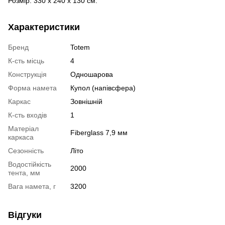
Розмір: 330 х 240 х 130 см.
Характеристики
Бренд
Totem
К-сть місць
4
Конструкція
Одношарова
Форма намета
Купол (напівсфера)
Каркас
Зовнішній
К-сть входів
1
Матеріал
Fiberglass 7,9 мм
каркаса
Сезонність
Літо
Водостійкість
2000
тента, мм
Вага намета, г
3200
Відгуки