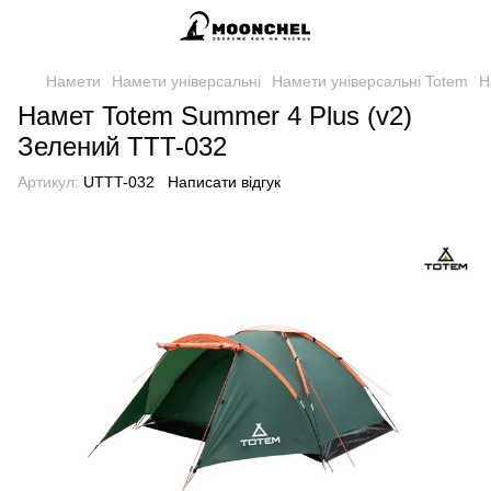
Намети
Намети універсальні
Намети універсальні Totem
Н
Намет Totem Summer 4 Plus (v2)
Зелений TTT-032
Артикул:
UTTT-032
Написати відгук