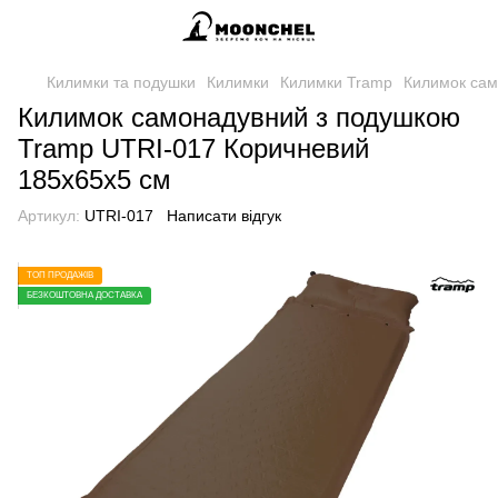
Килимки та подушки
Килимки
Килимки Tramp
Килимок сам
Килимок самонадувний з подушкою
Tramp UTRI-017 Коричневий
185x65x5 см
Артикул:
UTRI-017
Написати відгук
ТОП ПРОДАЖІВ
БЕЗКОШТОВНА ДОСТАВКА