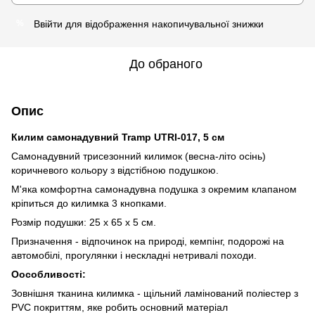
Ввійти
для відображення накопичувальної знижки
%
До обраного
Опис
Килим самонадувний Tramp UTRI-017, 5 см
Самонадувний трисезонний килимок (весна-літо осінь)
коричневого кольору з відстібною подушкою.
М'яка комфортна самонадувна подушка з окремим клапаном
кріпиться до килимка 3 кнопками.
Розмір подушки: 25 х 65 х 5 см.
Призначення - відпочинок на природі, кемпінг, подорожі на
автомобілі, прогулянки і нескладні нетривалі походи.
Оособливості:
Зовнішня тканина килимка - щільний ламінований поліестер з
PVC покриттям, яке робить основний матеріал