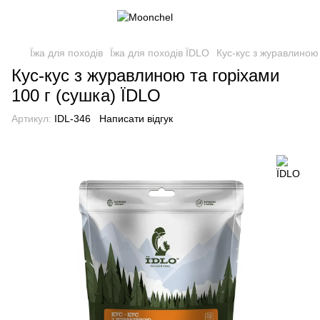
Їжа для походів
Їжа для походів ЇDLO
Кус-кус з журавлиною 
Кус-кус з журавлиною та горіхами
100 г (сушка) ЇDLO
Артикул:
IDL-346
Написати відгук