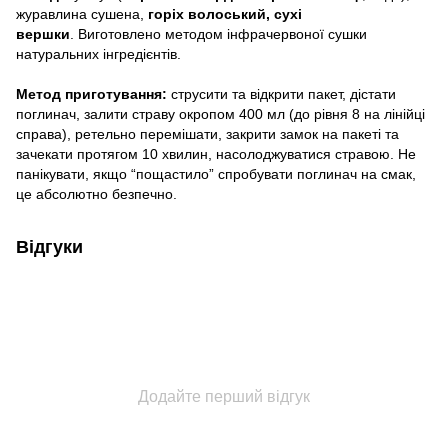
журавлина сушена,
горіх волоський, сухі
вершки
. Виготовлено методом інфрачервоної сушки
натуральних інгредієнтів.
Метод приготування:
струсити та відкрити пакет, дістати
поглинач, залити страву окропом 400 мл (до рівня 8 на лінійці
справа), ретельно перемішати, закрити замок на пакеті та
зачекати протягом 10 хвилин, насолоджуватися стравою. Не
панікувати, якщо “пощастило” спробувати поглинач на смак,
це абсолютно безпечно.
Відгуки
Додайте перший відгук