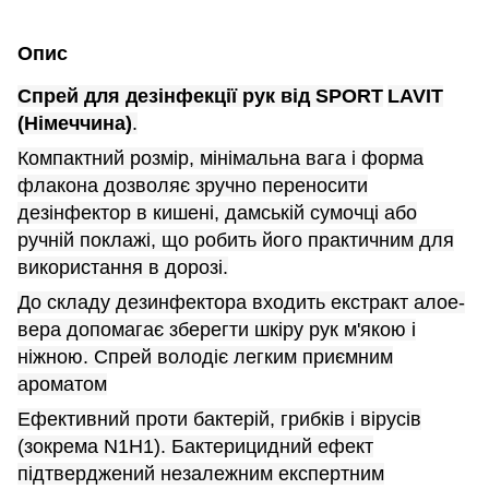
Опис
Спрей для дезінфекції рук від
SPORT
LAVIT
(Німеччина)
.
Компактний розмір, мінімальна вага і форма
флакона дозволяє зручно переносити
дезінфектор в кишені, дамській сумочці або
ручній поклажі, що робить його практичним для
використання в дорозі.
До складу дезинфектора входить екстракт алое-
вера допомагає зберегти шкіру рук м'якою і
ніжною. Спрей володіє легким приємним
ароматом
Ефективний проти бактерій, грибків і вірусів
(зокрема
N
1
H
1). Бактерицидний ефект
підтверджений незалежним експертним