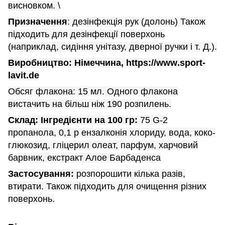
висновком. \
Призначення
: дезінфекція рук (долонь) Також
підходить для дезінфекції поверхонь
(наприклад, сидіння унітазу, дверної ручки і т. Д.).
Виробництво: Німеччина,
https
://
www
.
sport
-
lavit
.
de
Обсяг флакона: 15 мл. Одного флакона
вистачить на більш ніж 190 розпилень.
Склад: Інгредієнти на 100 гр:
75
G
-2
пропанола, 0,1 р ензалконія хлориду, вода, коко-
глюкозид, гліцерил олеат, парфум, харчовий
барвник, екстракт Алое Барбаденса
Застосування:
розпорошити кілька разів,
втирати.
Також підходить для очищення різних
поверхонь.