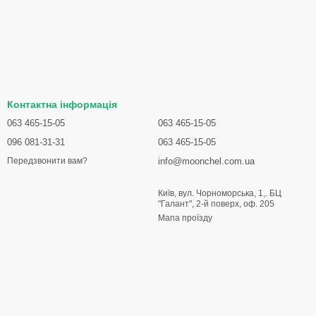
Контактна інформація
063 465-15-05
063 465-15-05
096 081-31-31
063 465-15-05
info@moonchel.com.ua
Передзвонити вам?
Київ, вул. Чорноморська, 1,. БЦ
"Галант", 2-й поверх, оф. 205
Мапа проїзду