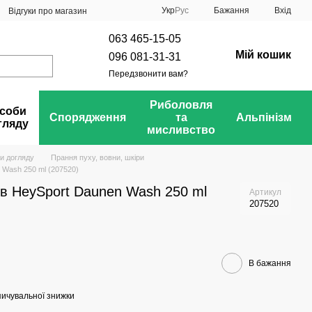
Укр
Рус
Бажання
Вхід
Відгуки про магазин
063 465-15-05
Мій кошик
096 081-31-31
Передзвонити вам?
Риболовля
соби
Спорядження
та
Альпінізм
гляду
мисливство
и догляду
Прання пуху, вовни, шкіри
 Wash 250 ml (207520)
ів HeySport Daunen Wash 250 ml
Артикул
207520
В бажання
ичувальної знижки