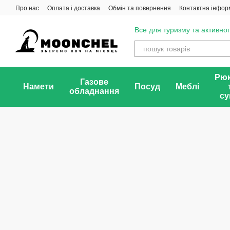
Перейти до основного контенту
Про нас
Оплата і доставка
Обмін та повернення
Контактна інфор
Все для туризму та активног
Рюк
Газове
Намети
Посуд
Меблі
обладнання
су