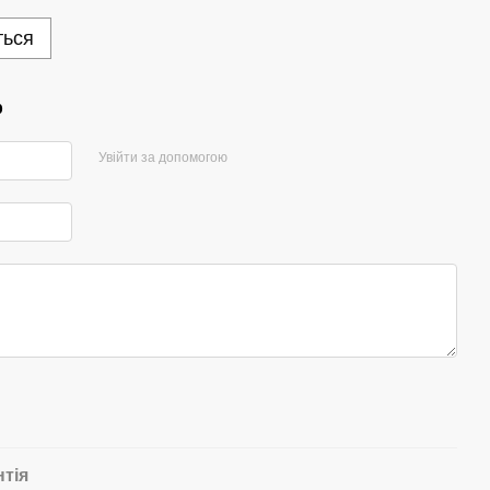
ться
р
Увійти за допомогою
нтія