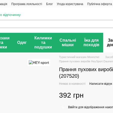
мація
Програма лояльності
Блог
Угода користувача
Публічна оферта
о відпочинку
заки
Килимки
Спальні
Їжа для
За
та
Одяг
та
мішки
походів
до
мки
подушки
Туристичний магазин Moonchel
Засоб
Прання пухових виробів HeySport Daunen
Прання пухових вироб
(207520)
Немає в наявності
Написати відгук
392 грн
Ввійти
для відображення накоп
%