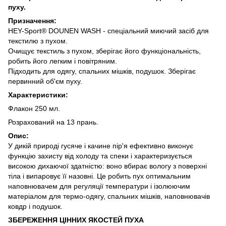
пуху.
Призначення:
HEY-Sport® DOUNEN WASH - спеціальний миючий засіб для
текстилю з пухом.
Очищує текстиль з пухом, зберігає його функціональність,
робить його легким і повітряним.
Підходить для одягу, спальних мішків, подушок. Зберігає
первинний об'єм пуху.
Характеристики:
Флакон 250 мл.
Розрахований на 13 прань.
Опис:
У дикій природі гусяче і качине пір'я ефективно виконує
функцію захисту від холоду та спеки і характеризується
високою дихаючої здатністю: воно вбирає вологу з поверхні
тіла і випаровує її назовні. Це робить пух оптимальним
наповнювачем для регуляції температури і ізолюючим
матеріалом для термо-одягу, спальних мішків, наповнювачів
ковдр і подушок.
ЗБЕРЕЖЕННЯ ЦІННИХ ЯКОСТЕЙ ПУХА