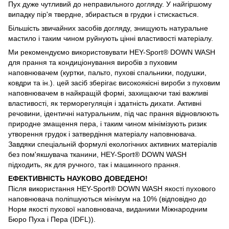
Пух дуже чутливий до неправильного догляду. У найгіршому
випадку пір'я твердне, збирається в грудки і стискається.
Більшість звичайних засобів догляду, знищують натуральне
мастило і таким чином руйнують цінні властивості матеріалу.
Ми рекомендуємо використовувати HEY-Sport® DOWN WASH
для прання та кондиціонування виробів з пуховим
наповнювачем (куртки, пальто, пухові спальники, подушки,
ковдри та ін.). цей засіб зберігає високоякісні вироби з пуховим
наповнювачем в найкращій формі, захищаючи такі важливі
властивості, як терморегуляція і здатність дихати. Активні
речовини, ідентичні натуральним, під час прання відновлюють
природне змащення пера, і таким чином мінімізують ризик
утворення грудок і затвердіння матеріалу наповнювача.
Завдяки спеціальній формулі екологічних активних матеріалів
без пом'якшувача тканини, HEY-Sport® DOWN WASH
підходить, як для ручного, так і машинного прання.
ЕФЕКТИВНІСТЬ НАУКОВО ДОВЕДЕНО!
Після використання HEY-Sport® DOWN WASH якості пухового
наповнювача поліпшуються мінімум на 10% (відповідно до
Норм якості пухової наповнювача, виданими Міжнародним
Бюро Пуха і Пера (IDFL)).