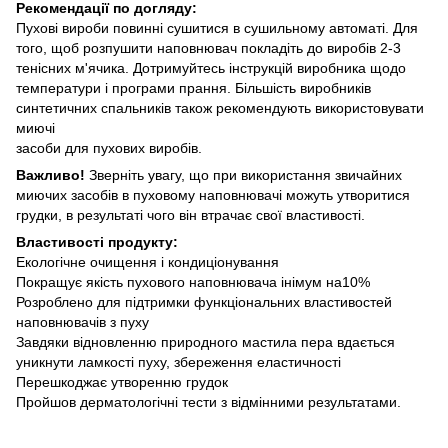
Рекомендації по догляду:
Пухові вироби повинні сушитися в сушильному автоматі. Для
того, щоб розпушити наповнювач покладіть до виробів 2-3
тенісних м'ячика. Дотримуйтесь інструкцій виробника щодо
температури і програми прання. Більшість виробників
синтетичних спальників також рекомендують використовувати
миючі
засоби для пухових виробів.
Важливо!
Зверніть увагу, що при використання звичайних
миючих засобів в пуховому наповнювачі можуть утворитися
грудки, в результаті чого він втрачає свої властивості.
Властивості продукту:
Екологічне очищення і кондиціонування
Покращує якість пухового наповнювача інімум на10%
Розроблено для підтримки функціональних властивостей
наповнювачів з пуху
Завдяки відновленню природного мастила пера вдається
уникнути ламкості пуху, збереження еластичності
Перешкоджає утворенню грудок
Пройшов дерматологічні тести з відмінними результатами.