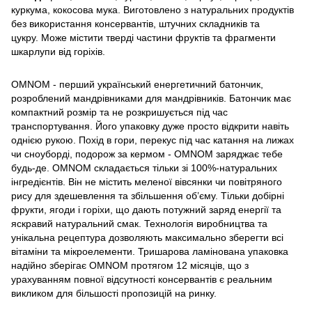
куркума, кокосова мука. Виготовлено з натуральних продуктів
без використання консервантів, штучних складників та
цукру. Може містити тверді частини фруктів та фрагменти
шкарлупи від горіхів.
OMNOM - перший український енергетичний батончик,
розроблений мандрівниками для мандрівників. Батончик має
компактний розмір та не розкришується під час
транспортування. Його упаковку дуже просто відкрити навіть
однією рукою. Похід в гори, перекус під час катання на лижах
чи сноуборді, подорож за кермом - OMNOM заряджає тебе
будь-де. OMNOM складається тільки зі 100%-натуральних
інгредієнтів. Він не містить меленої вівсянки чи повітряного
рису для здешевлення та збільшення об’єму. Тільки добірні
фрукти, ягоди і горіхи, що дають потужний заряд енергії та
яскравий натуральний смак. Технологія виробництва та
унікальна рецептура дозволяють максимально зберегти всі
вітаміни та мікроелементи. Тришарова ламінована упаковка
надійно зберігає OMNOM протягом 12 місяців, що з
урахуванням повної відсутності консервантів є реальним
викликом для більшості пропозицій на ринку.