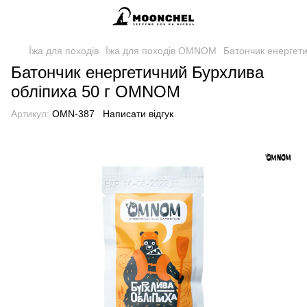
Їжа для походів
Їжа для походів OMNOM
Батончик енергет
Батончик енергетичний Бурхлива
обліпиха 50 г OMNOM
Артикул:
OMN-387
Написати відгук